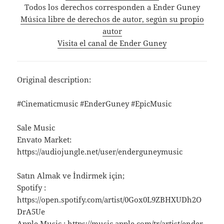
Todos los derechos corresponden a Ender Guney
Música libre de derechos de autor, según su propio
autor
Visita el canal de Ender Guney
Original description:
#Cinematicmusic #EnderGuney #EpicMusic
Sale Music
Envato Market:
https://audiojungle.net/user/enderguneymusic
Satın Almak ve İndirmek için;
Spotify :
https://open.spotify.com/artist/0Gox0L9ZBHXUDh2O
DrA5Ue
Apple Music : https://music.apple.com/tr/artist/ender-