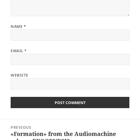
NAME
*
EMAIL
*
WEBSITE
Post
PREVIOUS
navigation
«Formation» from the Audiomachine
Previous