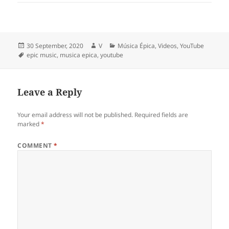
Posted
Author
Categories
30 September, 2020
V
Música Épica
,
Videos
,
YouTube
on
Tags
epic music
,
musica epica
,
youtube
Leave a Reply
Your email address will not be published.
Required fields are
marked
*
COMMENT
*