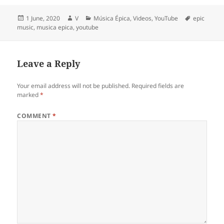
Posted
Author
Categories
Tags
1 June, 2020
V
Música Épica
,
Videos
,
YouTube
epic
on
music
,
musica epica
,
youtube
Leave a Reply
Your email address will not be published.
Required fields are
marked
*
COMMENT
*