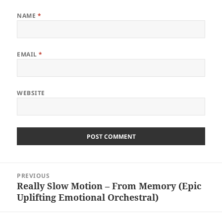
NAME
*
EMAIL
*
WEBSITE
Post
PREVIOUS
navigation
Really Slow Motion – From Memory (Epic
Previous
Uplifting Emotional Orchestral)
post: