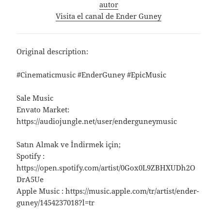
autor
Visita el canal de Ender Guney
Original description:
#Cinematicmusic #EnderGuney #EpicMusic
Sale Music
Envato Market:
https://audiojungle.net/user/enderguneymusic
Satın Almak ve İndirmek için;
Spotify :
https://open.spotify.com/artist/0Gox0L9ZBHXUDh2O
DrA5Ue
Apple Music : https://music.apple.com/tr/artist/ender-
guney/1454237018?l=tr