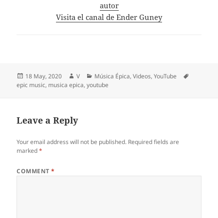
autor
Visita el canal de Ender Guney
Posted
Author
Categories
Tags
18 May, 2020
V
Música Épica
,
Videos
,
YouTube
on
epic music
,
musica epica
,
youtube
Leave a Reply
Your email address will not be published.
Required fields are
marked
*
COMMENT
*