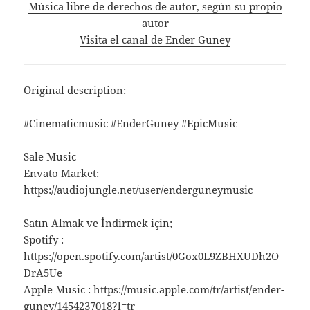
Música libre de derechos de autor, según su propio
autor
Visita el canal de Ender Guney
Original description:
#Cinematicmusic #EnderGuney #EpicMusic
Sale Music
Envato Market:
https://audiojungle.net/user/enderguneymusic
Satın Almak ve İndirmek için;
Spotify :
https://open.spotify.com/artist/0Gox0L9ZBHXUDh2O
DrA5Ue
Apple Music : https://music.apple.com/tr/artist/ender-
guney/1454237018?l=tr