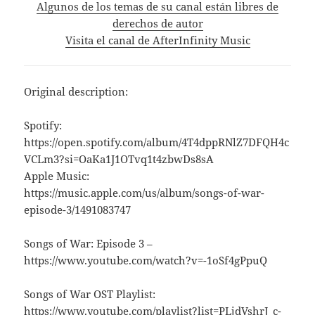
Algunos de los temas de su canal están libres de
derechos de autor
Visita el canal de AfterInfinity Music
Original description:
Spotify:
https://open.spotify.com/album/4T4dppRNlZ7DFQH4c
VCLm3?si=OaKa1J1OTvq1t4zbwDs8sA
Apple Music:
https://music.apple.com/us/album/songs-of-war-
episode-3/1491083747
Songs of War: Episode 3 –
https://www.youtube.com/watch?v=-1oSf4gPpuQ
Songs of War OST Playlist:
https://www.youtube.com/playlist?list=PLjdVshrJ_c-