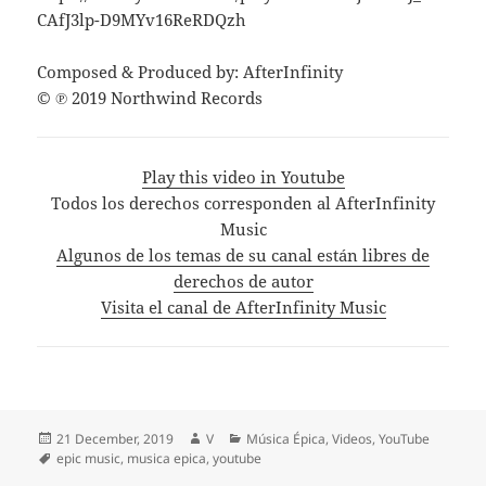
CAfJ3lp-D9MYv16ReRDQzh
Composed & Produced by: AfterInfinity
© ℗ 2019 Northwind Records
Play this video in Youtube
Todos los derechos corresponden al AfterInfinity
Music
Algunos de los temas de su canal están libres de
derechos de autor
Visita el canal de AfterInfinity Music
Posted
Author
Categories
21 December, 2019
V
Música Épica
,
Videos
,
YouTube
on
Tags
epic music
,
musica epica
,
youtube