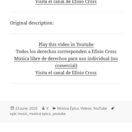
Visita el canal de Efisio Cross
Original description:
Play this video in Youtube
Todos los derechos corresponden a Efisio Cross
Música libre de derechos para uso individual (no
comercial)
Visita el canal de Efisio Cross
Posted
Author
Categories
Tags
23 June, 2020
V
Música Épica
,
Videos
,
YouTube
on
epic music
,
musica epica
,
youtube